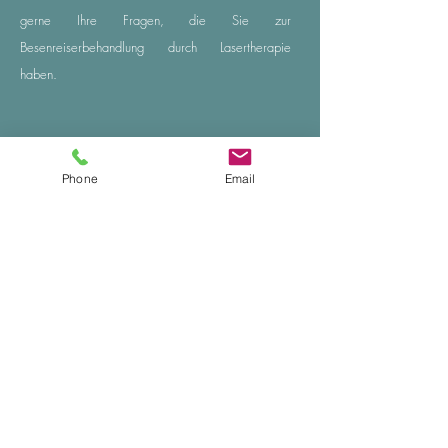
gerne Ihre Fragen, die Sie zur
Besenreiserbehandlung durch Lasertherapie
haben.
Effektiv und schmerzfrei.
Phone
Email
Für alle Hauttypen geeignet.
Behandlung auch bei sonnengebräunter
Haut.