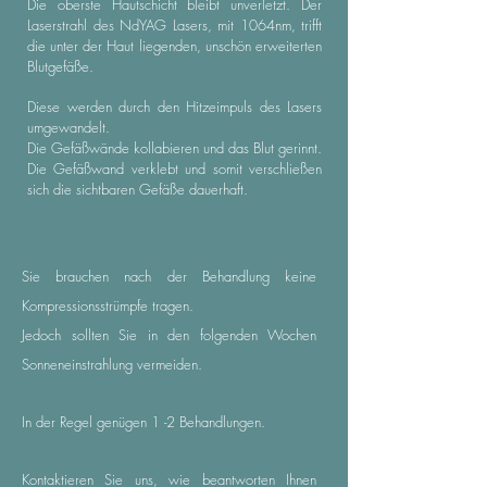
Die oberste Hautschicht bleibt unverletzt. Der
Laserstrahl des NdYAG Lasers, mit 1064nm, trifft
die unter der Haut liegenden, unschön erweiterten
Blutgefäße.
Diese werden durch den Hitzeimpuls des Lasers
umgewandelt.
Die Gefäßwände kollabieren und das Blut gerinnt.
Die Gefäßwand verklebt und somit verschließen
sich die sichtbaren Gefäße dauerhaft.
Sie brauchen nach der Behandlung keine
Kompressionsstrümpfe tragen.
Jedoch sollten Sie in den folgenden Wochen
Sonneneinstrahlung vermeiden.
In der Regel genügen 1 -2 Behandlungen.
Kontaktieren Sie uns, wie beantworten Ihnen